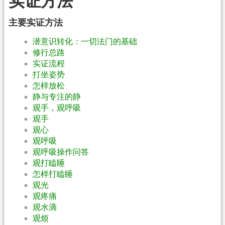
实证方法
主要实证方法
潜意识转化：一切法门的基础
修行总路
实证流程
打坐姿势
怎样放松
静与专注的静
观手，观呼吸
观手
观心
观呼吸
观呼吸操作问答
观打瞌睡
怎样打瞌睡
观光
观疼痛
观水滴
观烦