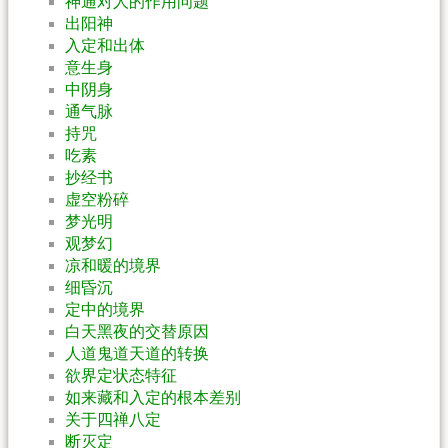
神通对人的作用问题
出阳神
入定和出体
意生身
中阴身
通气脉
持咒
吃素
抄经书
虚空粉碎
梦光明
观梦幻
凉和暖的境界
细昏沉
定中的境界
白天黑夜的交替原因
人道鬼道天道的转换
欲界定状态特征
如来藏和入定的根本差别
关于四禅八定
断灭定